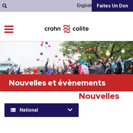
English
Faites Un Don
Nouvelles et évènements
Nouvelles
National