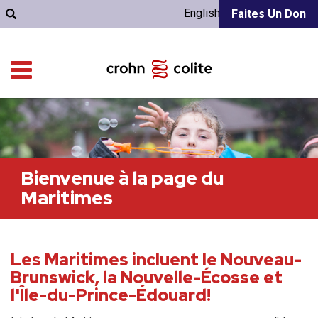
English
Faites Un Don
Bienvenue à la page du
Maritimes
Les Maritimes incluent le Nouveau-
Brunswick, la Nouvelle-Écosse et
l'Île-du-Prince-Édouard!