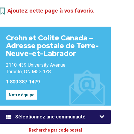
Ajoutez cette page à vos favoris.
Crohn et Colite Canada –
Adresse postale de Terre-
Neuve-et-Labrador
2110-439 University Avenue
Toronto, ON M5G 1Y8
1 800 387-1479
Notre équipe
Sélectionnez une communauté
Recherche par code postal