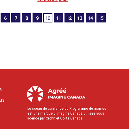
6
7
8
9
10
11
12
13
14
15
e
ous
Le sceau de confiance du Programme de normes
est une marque d'Imagine Canada utilisée sous
licence par Crohn et Colite Canada.