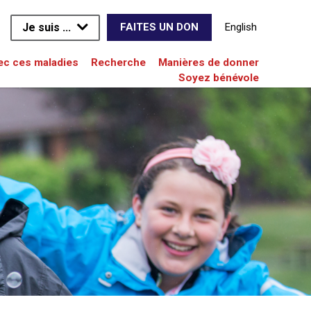
Je suis ...
English
FAITES UN DON
vec ces maladies
Recherche
Manières de donner
Soyez bénévole