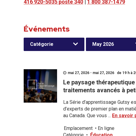
416 920-5035 poste 340
|
1 800 387-1479
Événements
Catégorie
May 2026
mai 27, 2026 - mai 27, 2026 de 19 h à 2
Le paysage thérapeutique 
traitements avancés à pet
La Série d’apprentissage Gutsy es
d’experts de premier plan en matiè
au Canada. Que vous ...
En savoir 
Emplacement
•
En ligne
Catégorie
•
Éducation