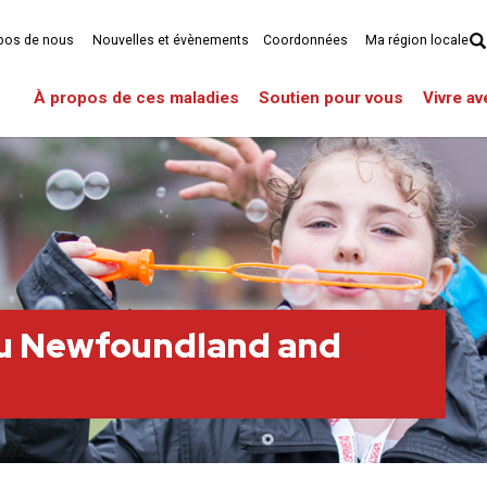
pos de nous
Nouvelles et évènements
Coordonnées
Ma région locale
À propos de ces maladies
Soutien pour vous
Vivre a
du Newfoundland and