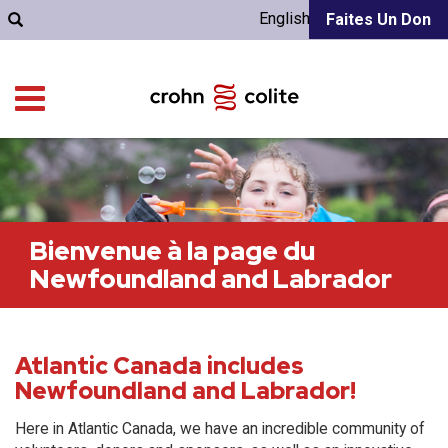
English
Faites Un Don
Bienvenue à la page du
Newfoundland and Labrador
Atlantic Canada includes
Newfoundland and Labrador!
Here in Atlantic Canada, we have an incredible community of