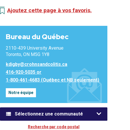
Ajoutez cette page à vos favoris.
Bureau du Québec
2110-439 University Avenue
Toronto, ON M5G 1Y8
kdigby@crohnsandcolitis.ca
416-920-5035 or
1-800-461-4683 (Québec et NB seulement)
Notre équipe
Sélectionnez une communauté
Recherche par code postal