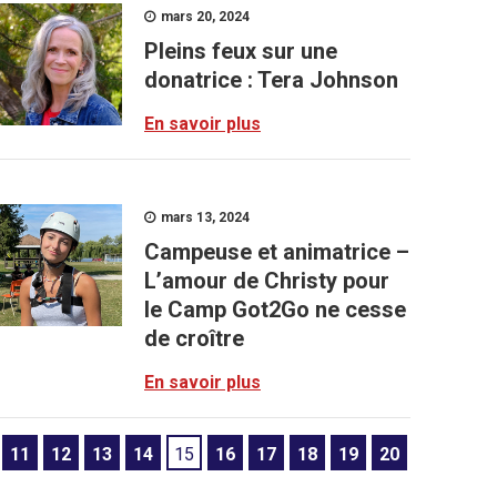
mars 20, 2024
Pleins feux sur une
donatrice : Tera Johnson
En savoir plus
mars 13, 2024
Campeuse et animatrice –
L’amour de Christy pour
le Camp Got2Go ne cesse
de croître
En savoir plus
11
12
13
14
15
16
17
18
19
20