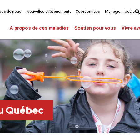
pos de nous
Nouvelles et évènements
Coordonnées
Ma région locale
À propos de ces maladies
Soutien pour vous
Vivre a
du Québec