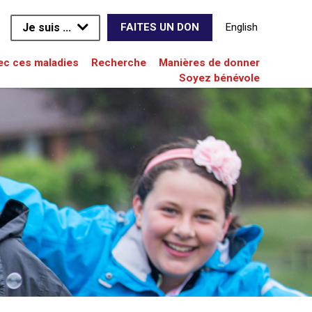
Je suis ...
English
FAITES UN DON
vec ces maladies
Recherche
Manières de donner
Soyez bénévole