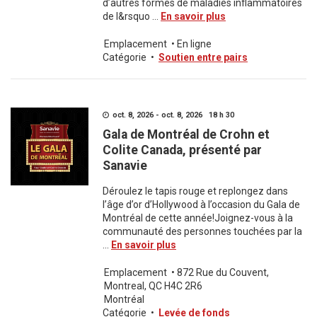
d’autres formes de maladies inflammatoires
de l&rsquo ...
En savoir plus
Emplacement
•
En ligne
Catégorie
•
Soutien entre pairs
oct. 8, 2026 - oct. 8, 2026 18 h 30
Gala de Montréal de Crohn et
Colite Canada, présenté par
Sanavie
Déroulez le tapis rouge et replongez dans
l’âge d’or d’Hollywood à l’occasion du Gala de
Montréal de cette année!Joignez-vous à la
communauté des personnes touchées par la
...
En savoir plus
Emplacement
•
872 Rue du Couvent,
Montreal, QC H4C 2R6
Montréal
Catégorie
•
Levée de fonds