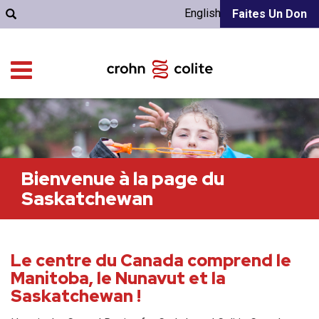
English
Faites Un Don
Bienvenue à la page du
Saskatchewan
Le centre du Canada comprend le
Manitoba, le Nunavut et la
Saskatchewan !