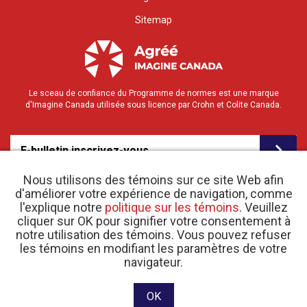
Sitemap
Le sceau de confiance du Programme de normes est une marque
d'Imagine Canada utilisée sous licence par Crohn et Colite Canada.
E-bulletin inscrivez-vous
Nous utilisons des témoins sur ce site Web afin
d'améliorer votre expérience de navigation, comme
l'explique notre
politique sur les témoins
. Veuillez
cliquer sur OK pour signifier votre consentement à
notre utilisation des témoins. Vous pouvez refuser
les témoins en modifiant les paramètres de votre
o
© 2026 Crohn et Colite Canada |
navigateur.
Politique de confidentialité
| N
d’enregistrement
d’organisme de bienfaisance 11883 1486 RR 0001
Site web conçu et développé par raisin Software.
OK