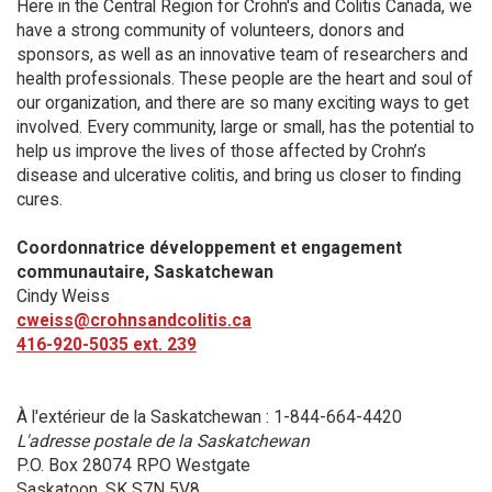
Here in the Central Region for Crohn's and Colitis Canada, we
have a strong community of volunteers, donors and
sponsors, as well as an innovative team of researchers and
health professionals. These people are the heart and soul of
our organization, and there are so many exciting ways to get
involved. Every community, large or small, has the potential to
help us improve the lives of those affected by Crohn’s
disease and ulcerative colitis, and bring us closer to finding
cures.
Coordonnatrice développement et engagement
communautaire, Saskatchewan
Cindy Weiss
cweiss@crohnsandcolitis.ca
416-920-5035 ext. 239
À l'extérieur de la Saskatchewan : 1-844-664-4420
L'adresse postale de la Saskatchewan
P.O. Box 28074 RPO Westgate
Saskatoon, SK S7N 5V8