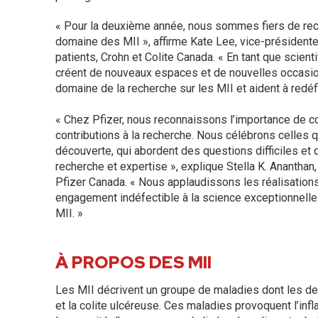
« Pour la deuxième année, nous sommes fiers de rec
domaine des MII », affirme Kate Lee, vice-président
patients, Crohn et Colite Canada. « En tant que scient
créent de nouveaux espaces et de nouvelles occasio
domaine de la recherche sur les MII et aident à redéfi
« Chez Pfizer, nous reconnaissons l’importance de co
contributions à la recherche. Nous célébrons celles
découverte, qui abordent des questions difficiles et q
recherche et expertise », explique Stella K. Ananthan
Pfizer Canada. « Nous applaudissons les réalisations
engagement indéfectible à la science exceptionnell
MII. »
À PROPOS DES MII
Les MII décrivent un groupe de maladies dont les de
et la colite ulcéreuse. Ces maladies provoquent l’infl