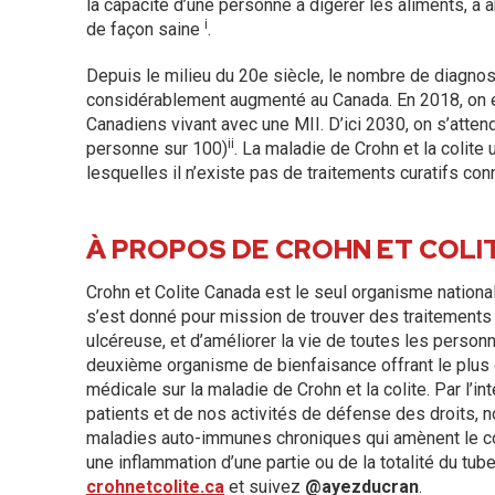
la capacité d’une personne à digérer les aliments, à 
i
de façon saine
.
Depuis le milieu du 20e siècle, le nombre de diagnos
considérablement augmenté au Canada. En 2018, on e
Canadiens vivant avec une MII. D’ici 2030, on s’att
ii
personne sur 100)
. La maladie de Crohn et la colit
lesquelles il n’existe pas de traitements curatifs con
À PROPOS DE CROHN ET COLI
Crohn et Colite Canada est le seul organisme natio
s’est donné pour mission de trouver des traitements c
ulcéreuse, et d’améliorer la vie de toutes les pers
deuxième organisme de bienfaisance offrant le plus
médicale sur la maladie de Crohn et la colite. Par l’
patients et de nos activités de défense des droits, 
maladies auto-immunes chroniques qui amènent le cor
une inflammation d’une partie ou de la totalité du tube
crohnetcolite.ca
et suivez
@ayezducran
.