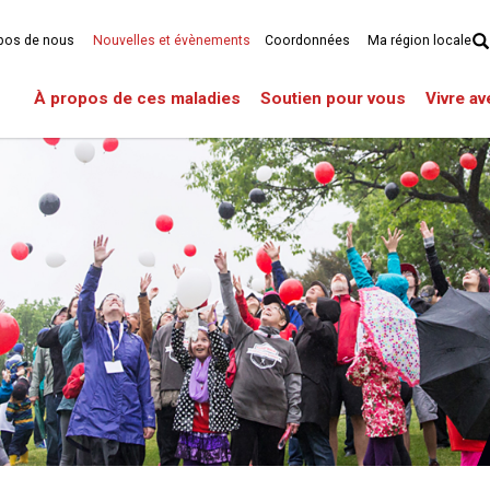
pos de nous
Nouvelles et évènements
Coordonnées
Ma région locale
À propos de ces maladies
Soutien pour vous
Vivre a