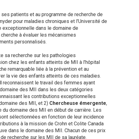
à ses patients et au programme de recherche de
 Snyder pour maladies chroniques et l’Université de
e exceptionnelle dans le domaine de
 et cherche à évaluer les mécanismes
tements personnalisés.
axe sa recherche sur les pathologies
on chez les enfants atteints de MII à l’hôpital
he remarquable liée à la prévention et au
r la vie des enfants atteints de ces maladies.
I
reconnaissent le travail des femmes ayant
e domaine des MII dans les deux catégories
connaissant les contributions exceptionnelles
 domaine des MII, et 2)
Chercheuse émergente
,
e du domaine des MII en début de carrière. Les
sont sélectionnées en fonction de leur incidence
ibutions à la mission de Crohn et Colite Canada
reuve dans le domaine des MII. Chacun de ces prix
de recherche sur les MII de sa lauréate.