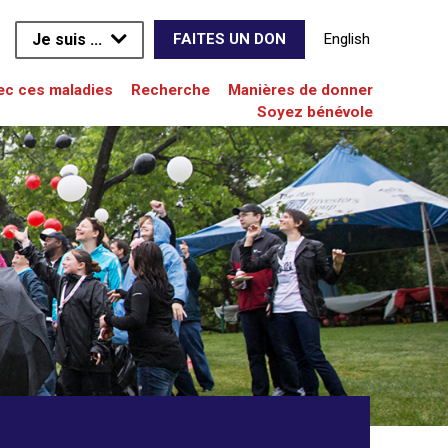
Je suis ...
English
FAITES UN DON
vec ces maladies
Recherche
Manières de donner
Soyez bénévole