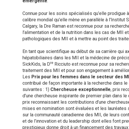
émergente
.
Connue pour les soins spécialisés qu’elle prodigue 
calibre mondial qu’elle mène en parallèle à l’Institut
Calgary, la Dre Raman est reconnue pour sa recherch
l’alimentation et de la nutrition dans les cas de MII
pathologiques des MII et à mettre au point des trai
En tant que scientifique au début de sa carrière qui 
hépatobiliaires dans les MII et la médecine de précisi
re
SickKids, la D
Ricciuto est reconnue pour sa recherc
traitement des MII et pour son engagement à améliore
Les
Prix pour les femmes dans le secteur des MI
contribué de façon importante à la recherche dans l
suivantes : 1)
Chercheuse exceptionnelle
, prix re
d’une chercheuse inspirante de premier plan dans le
prix reconnaissant les contributions d’une chercheus
mises en nomination sont évaluées et les lauréates 
sur la communauté canadienne des MII, de leurs contr
et de l’innovation et du leadership dont elles font p
prestigieux donne droit à un financement des travaux 