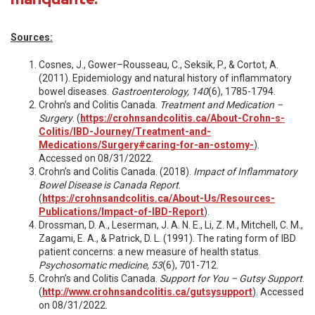
Sources:
Cosnes, J., Gower–Rousseau, C., Seksik, P., & Cortot, A.
(2011). Epidemiology and natural history of inflammatory
bowel diseases.
Gastroenterology, 140
(6), 1785-1794.
Crohn’s and Colitis Canada.
Treatment and Medication –
Surgery
. (
https://crohnsandcolitis.ca/About-Crohn-s-
Colitis/IBD-Journey/Treatment-and-
Medications/Surgery#caring-for-an-ostomy-
).
Accessed on 08/31/2022.
Crohn’s and Colitis Canada. (2018).
Impact of Inflammatory
Bowel Disease is Canada Report
.
(
https://crohnsandcolitis.ca/About-Us/Resources-
Publications/Impact-of-IBD-Report
).
Drossman, D. A., Leserman, J. A. N. E., Li, Z. M., Mitchell, C. M.,
Zagami, E. A., & Patrick, D. L. (1991). The rating form of IBD
patient concerns: a new measure of health status.
Psychosomatic medicine, 53
(6), 701-712.
Crohn’s and Colitis Canada.
Support for You – Gutsy Support
.
(
http://www.crohnsandcolitis.ca/gutsysupport
). Accessed
on 08/31/2022.