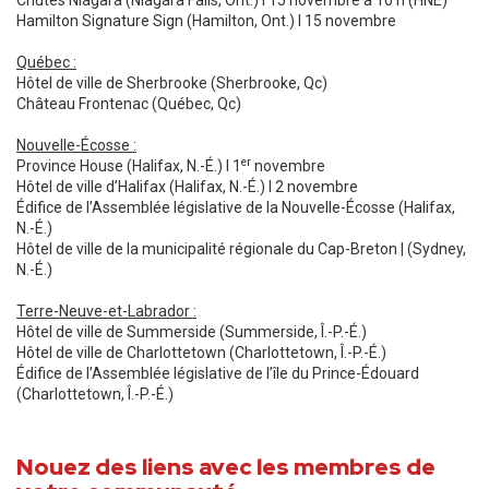
Chutes Niagara (Niagara Falls, Ont.) l 15 novembre à 10 h (HNE)
Hamilton Signature Sign (Hamilton, Ont.) l 15 novembre
Québec :
Hôtel de ville de Sherbrooke (Sherbrooke, Qc)
Château Frontenac (Québec, Qc)
Nouvelle-Écosse :
er
Province House (Halifax, N.-É.) l 1
novembre
Hôtel de ville d’Halifax (Halifax, N.-É.) l 2 novembre
Édifice de l’Assemblée législative de la Nouvelle-Écosse (Halifax,
N.-É.)
Hôtel de ville de la municipalité régionale du Cap-Breton | (Sydney,
N.-É.)
Terre-Neuve-et-Labrador :
Hôtel de ville de Summerside (Summerside, Î.-P.-É.)
Hôtel de ville de Charlottetown (Charlottetown, Î.-P.-É.)
Édifice de l’Assemblée législative de l’île du Prince-Édouard
(Charlottetown, Î.-P.-É.)
Nouez des liens avec les membres de