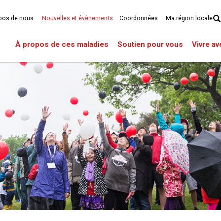
pos de nous
Nouvelles et évènements
Coordonnées
Ma région locale
À propos de ces maladies
Soutien pour vous
Vivre a