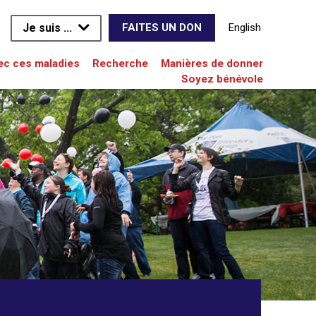
Je suis ...
English
FAITES UN DON
vec ces maladies
Recherche
Manières de donner
Soyez bénévole