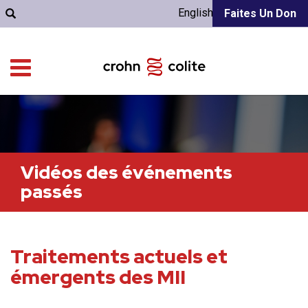
English
Faites Un Don
Vidéos des événements
passés
Traitements actuels et
émergents des MII