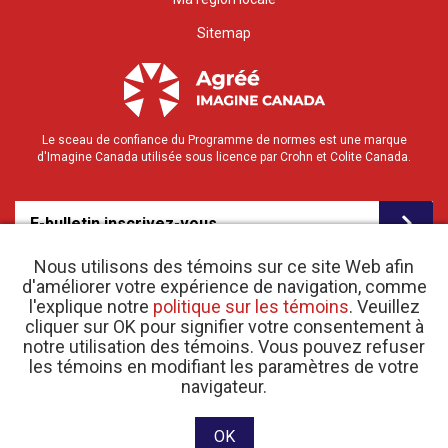
Sitemap
Le sceau de confiance du Programme de normes est une marque
d'Imagine Canada utilisée sous licence par Crohn et Colite Canada.
E-bulletin inscrivez-vous
Nous utilisons des témoins sur ce site Web afin
d'améliorer votre expérience de navigation, comme
l'explique notre
politique sur les témoins
. Veuillez
cliquer sur OK pour signifier votre consentement à
notre utilisation des témoins. Vous pouvez refuser
les témoins en modifiant les paramètres de votre
o
© 2026 Crohn et Colite Canada |
Politique de confidentialité
| N
d’enregistrement
navigateur.
d’organisme de bienfaisance 11883 1486 RR 0001
Site web conçu et développé par raisin Software.
OK