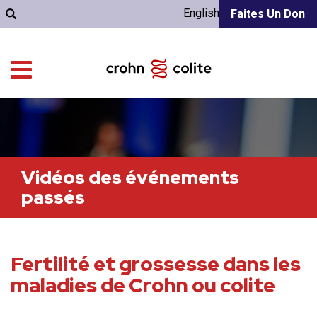
English
Faites Un Don
Vidéos des événements
passés
Fertilité et grossesse dans les
maladies de Crohn ou colite