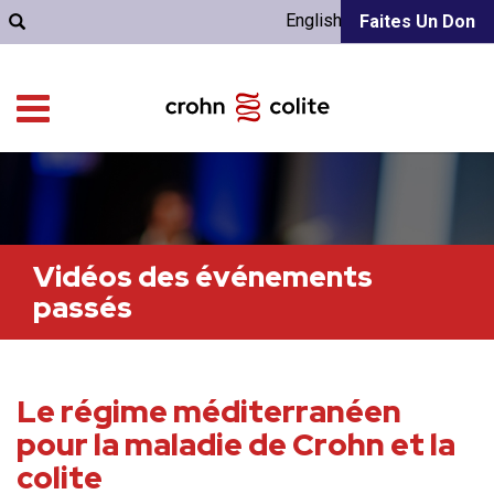
English
Faites Un Don
Vidéos des événements
passés
Le régime méditerranéen
pour la maladie de Crohn et la
colite