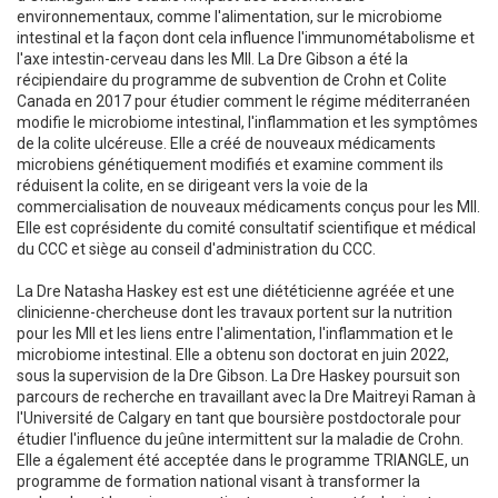
environnementaux, comme l'alimentation, sur le microbiome
intestinal et la façon dont cela influence l'immunométabolisme et
l'axe intestin-cerveau dans les MII. La Dre Gibson a été la
récipiendaire du programme de subvention de Crohn et Colite
Canada en 2017 pour étudier comment le régime méditerranéen
modifie le microbiome intestinal, l'inflammation et les symptômes
de la colite ulcéreuse. Elle a créé de nouveaux médicaments
microbiens génétiquement modifiés et examine comment ils
réduisent la colite, en se dirigeant vers la voie de la
commercialisation de nouveaux médicaments conçus pour les MII.
Elle est coprésidente du comité consultatif scientifique et médical
du CCC et siège au conseil d'administration du CCC.
La Dre Natasha Haskey est est une diététicienne agréée et une
clinicienne-chercheuse dont les travaux portent sur la nutrition
pour les MII et les liens entre l'alimentation, l'inflammation et le
microbiome intestinal. Elle a obtenu son doctorat en juin 2022,
sous la supervision de la Dre Gibson. La Dre Haskey poursuit son
parcours de recherche en travaillant avec la Dre Maitreyi Raman à
l'Université de Calgary en tant que boursière postdoctorale pour
étudier l'influence du jeûne intermittent sur la maladie de Crohn.
Elle a également été acceptée dans le programme TRIANGLE, un
programme de formation national visant à transformer la