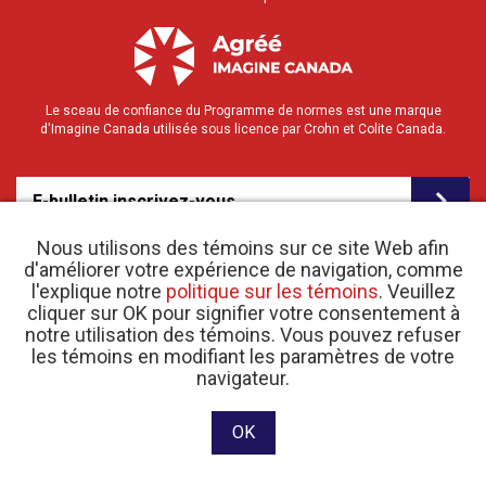
Le sceau de confiance du Programme de normes est une marque
d'Imagine Canada utilisée sous licence par Crohn et Colite Canada.
E-bulletin inscrivez-vous
Nous utilisons des témoins sur ce site Web afin
d'améliorer votre expérience de navigation, comme
l'explique notre
politique sur les témoins
. Veuillez
cliquer sur OK pour signifier votre consentement à
notre utilisation des témoins. Vous pouvez refuser
les témoins en modifiant les paramètres de votre
o
© 2026 Crohn et Colite Canada |
Politique de confidentialité
| N
d’enregistrement
navigateur.
d’organisme de bienfaisance 11883 1486 RR 0001
Site web conçu et développé par raisin Software.
OK