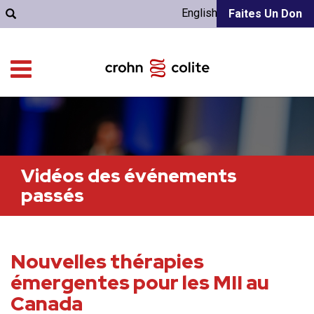
English
Faites Un Don
Vidéos des événements
passés
Nouvelles thérapies
émergentes pour les MII au
Canada