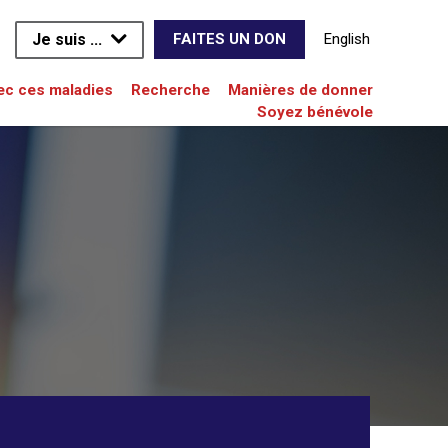
Je suis ...
English
FAITES UN DON
vec ces maladies
Recherche
Manières de donner
Soyez bénévole