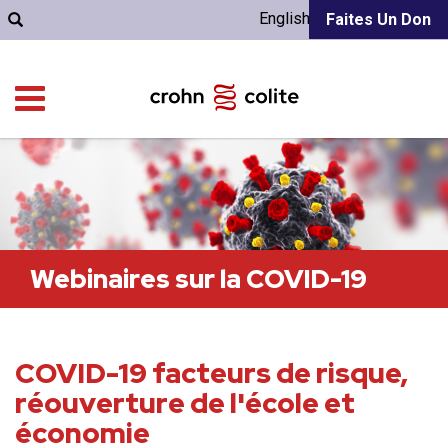
English
Faites Un Don
Webinaires sur la COVID-19
COVID-19 facteurs de risque,
réouverture de l'école et
économie