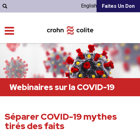
English
Faites Un Don
Webinaires sur la COVID-19
Séparer COVID-19 mythes
tirés des faits