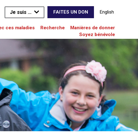
Je suis ...
English
FAITES UN DON
vec ces maladies
Recherche
Manières de donner
Soyez bénévole