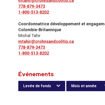
mtahir@crohnsandcolitis.ca
778-879-3473
1-800-513-8202
Coordonnatrice développement et engageme
Colombie-Britannique
Mishal Tahir
mtahir@crohnsandcolitis.ca
778-879-3473
1-800-513-8202
Événements
Levée de fonds
Mois et année