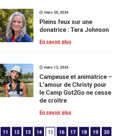
mars 20, 2024
Pleins feux sur une
donatrice : Tera Johnson
En savoir plus
mars 13, 2024
Campeuse et animatrice –
L’amour de Christy pour
le Camp Got2Go ne cesse
de croître
En savoir plus
11
12
13
14
15
16
17
18
19
20