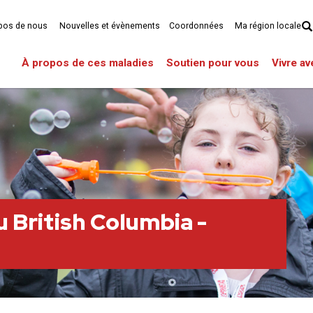
pos de nous
Nouvelles et évènements
Coordonnées
Ma région locale
À propos de ces maladies
Soutien pour vous
Vivre a
u British Columbia -