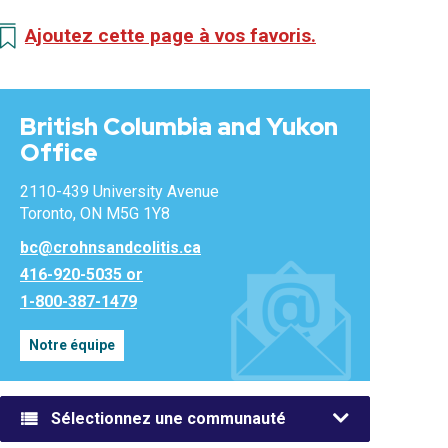
Ajoutez cette page à vos favoris.
British Columbia and Yukon
Office
2110-439 University Avenue
Toronto, ON M5G 1Y8
bc@crohnsandcolitis.ca
416-920-5035 or
1-800-387-1479
Notre équipe
Sélectionnez une communauté