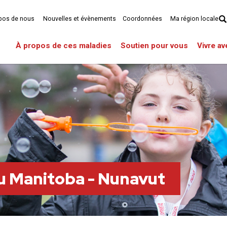
pos de nous
Nouvelles et évènements
Coordonnées
Ma région locale
À propos de ces maladies
Soutien pour vous
Vivre a
du Manitoba - Nunavut