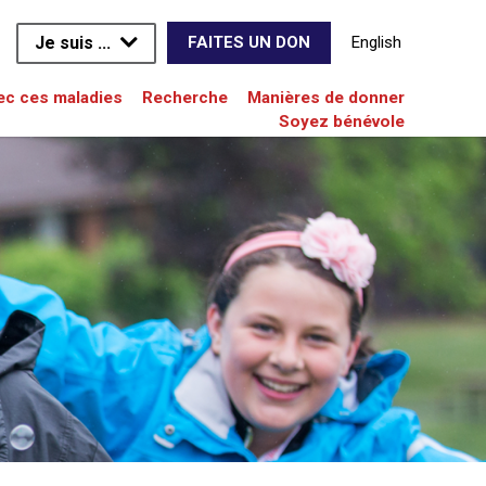
Je suis ...
English
FAITES UN DON
vec ces maladies
Recherche
Manières de donner
Soyez bénévole