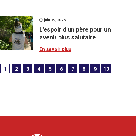
juin 19, 2026
L'espoir d'un père pour un
avenir plus salutaire
En savoir plus
1
2
3
4
5
6
7
8
9
10