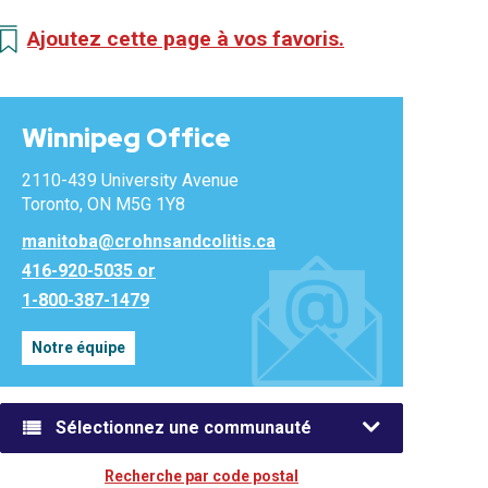
Ajoutez cette page à vos favoris.
Winnipeg Office
2110-439 University Avenue
Toronto, ON M5G 1Y8
manitoba@crohnsandcolitis.ca
416-920-5035 or
1-800-387-1479
Notre équipe
Sélectionnez une communauté
Recherche par code postal