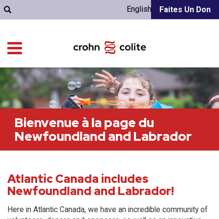
English
Faites Un Don
Bienvenue à la page du
Newfoundland and Labrador
Atlantic Canada includes
Newfoundland and Labrador!
Here in Atlantic Canada, we have an incredible community of