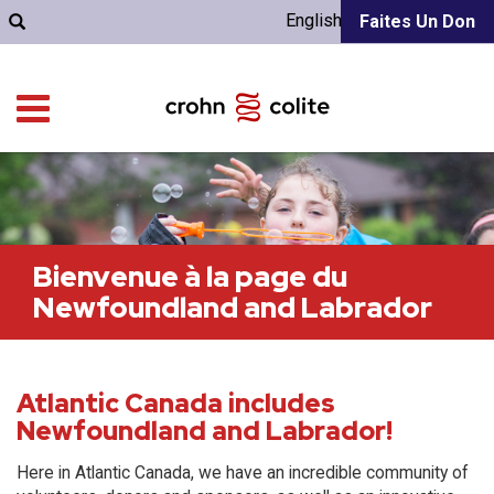
English
Faites Un Don
Bienvenue à la page du
Newfoundland and Labrador
Atlantic Canada includes
Newfoundland and Labrador!
Here in Atlantic Canada, we have an incredible community of