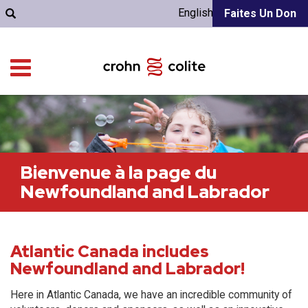
English
Faites Un Don
Bienvenue à la page du
Newfoundland and Labrador
Atlantic Canada includes
Newfoundland and Labrador!
Here in Atlantic Canada, we have an incredible community of