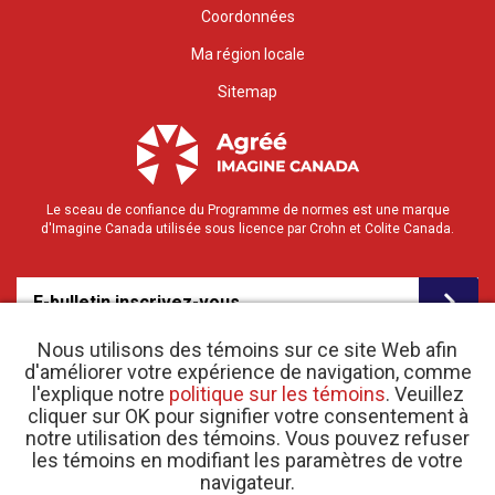
Coordonnées
Ma région locale
Sitemap
Le sceau de confiance du Programme de normes est une marque
d'Imagine Canada utilisée sous licence par Crohn et Colite Canada.
E-bulletin inscrivez-vous
Nous utilisons des témoins sur ce site Web afin
d'améliorer votre expérience de navigation, comme
l'explique notre
politique sur les témoins
. Veuillez
cliquer sur OK pour signifier votre consentement à
notre utilisation des témoins. Vous pouvez refuser
les témoins en modifiant les paramètres de votre
o
© 2026 Crohn et Colite Canada |
navigateur.
Politique de confidentialité
| N
d’enregistrement
d’organisme de bienfaisance 11883 1486 RR 0001