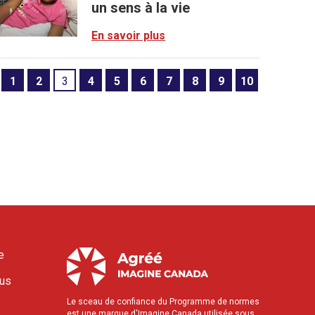
un sens à la vie
En savoir plus
1
2
3
4
5
6
7
8
9
10
e
ous
Le sceau de confiance du Programme de normes
est une marque d'Imagine Canada utilisée sous