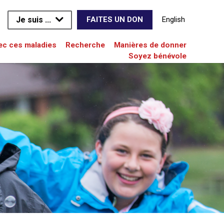
Je suis ...
English
FAITES UN DON
vec ces maladies
Recherche
Manières de donner
Soyez bénévole