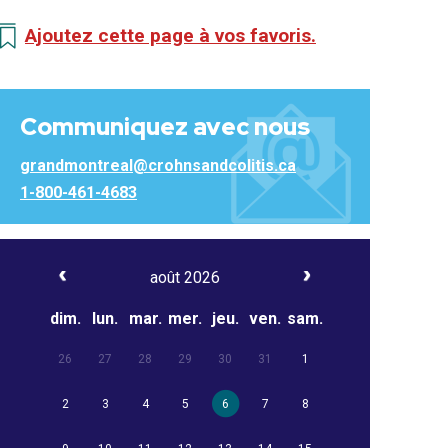
Ajoutez cette page à vos favoris.
Communiquez avec nous
grandmontreal@crohnsandcolitis.ca
1-800-461-4683
août 2026
dim.
lun.
mar.
mer.
jeu.
ven.
sam.
26
27
28
29
30
31
1
2
3
4
5
6
7
8