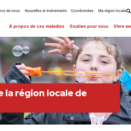
pos de nous
Nouvelles et évènements
Coordonnées
Ma région locale
À propos de ces maladies
Soutien pour vous
Vivre a
 la région locale de