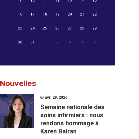
9
10
11
12
13
14
15
16
17
18
19
20
21
22
23
24
25
26
27
28
29
30
31
1
2
3
4
5
Nouvelles
avr. 29, 2026
Semaine nationale des
soins infirmiers : nous
rendons hommage à
Karen Bairan