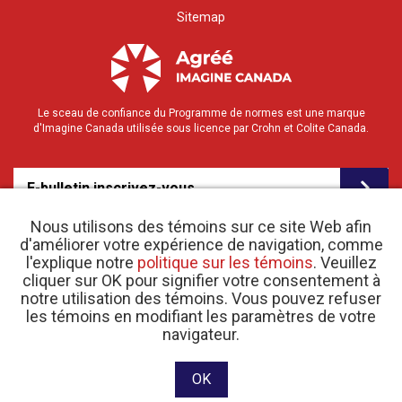
Sitemap
Le sceau de confiance du Programme de normes est une marque
d'Imagine Canada utilisée sous licence par Crohn et Colite Canada.
E-bulletin inscrivez-vous
Nous utilisons des témoins sur ce site Web afin
d'améliorer votre expérience de navigation, comme
l'explique notre
politique sur les témoins
. Veuillez
cliquer sur OK pour signifier votre consentement à
notre utilisation des témoins. Vous pouvez refuser
les témoins en modifiant les paramètres de votre
o
© 2026 Crohn et Colite Canada |
Politique de confidentialité
| N
d’enregistrement
navigateur.
d’organisme de bienfaisance 11883 1486 RR 0001
Site web conçu et développé par raisin Software.
OK