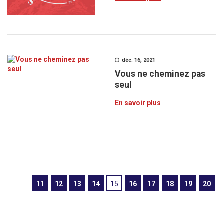
déc. 16, 2021
Vous ne cheminez pas
seul
En savoir plus
11
12
13
14
15
16
17
18
19
20