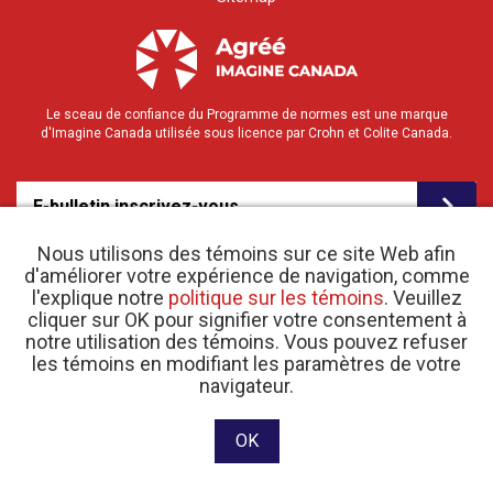
Le sceau de confiance du Programme de normes est une marque
d'Imagine Canada utilisée sous licence par Crohn et Colite Canada.
E-bulletin inscrivez-vous
Nous utilisons des témoins sur ce site Web afin
d'améliorer votre expérience de navigation, comme
l'explique notre
politique sur les témoins
. Veuillez
cliquer sur OK pour signifier votre consentement à
notre utilisation des témoins. Vous pouvez refuser
les témoins en modifiant les paramètres de votre
o
© 2026 Crohn et Colite Canada |
Politique de confidentialité
| N
d’enregistrement
navigateur.
d’organisme de bienfaisance 11883 1486 RR 0001
Site web conçu et développé par raisin Software.
OK