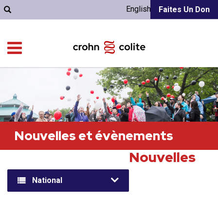
English
Faites Un Don
Nouvelles et évènements
Nouvelles
National