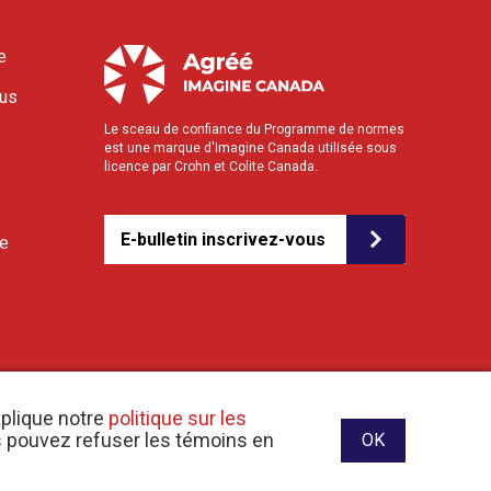
e
ous
Le sceau de confiance du Programme de normes
est une marque d'Imagine Canada utilisée sous
licence par Crohn et Colite Canada.
E-bulletin inscrivez-vous
le
xplique notre
politique sur les
us pouvez refuser les témoins en
OK
ite web conçu et développé par raisin Software.