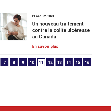
oct. 22, 2024
Un nouveau traitement
contre la colite ulcéreuse
au Canada
En savoir plus
7
8
9
10
11
12
13
14
15
16