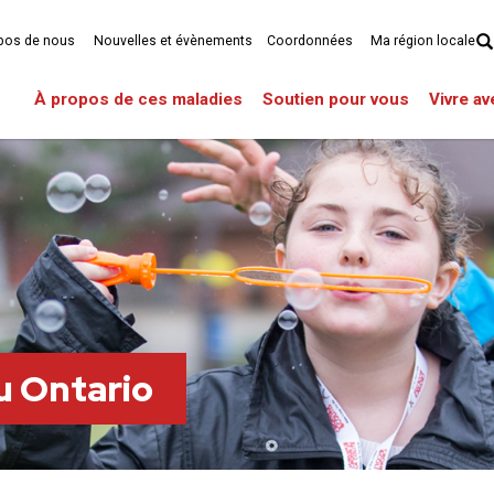
pos de nous
Nouvelles et évènements
Coordonnées
Ma région locale
À propos de ces maladies
Soutien pour vous
Vivre a
u Ontario