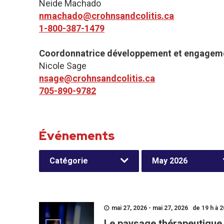
Neide Machado
nmachado@crohnsandcolitis.ca
1-800-387-1479
Coordonnatrice développement et engageme
Nicole Sage
nsage@crohnsandcolitis.ca
705-890-9782
Événements
Catégorie
May 2026
mai 27, 2026 - mai 27, 2026 de 19 h à 2
Le paysage thérapeutique 