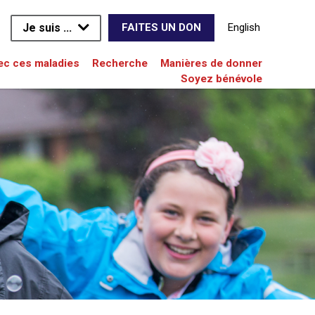
Je suis ...
English
FAITES UN DON
vec ces maladies
Recherche
Manières de donner
Soyez bénévole