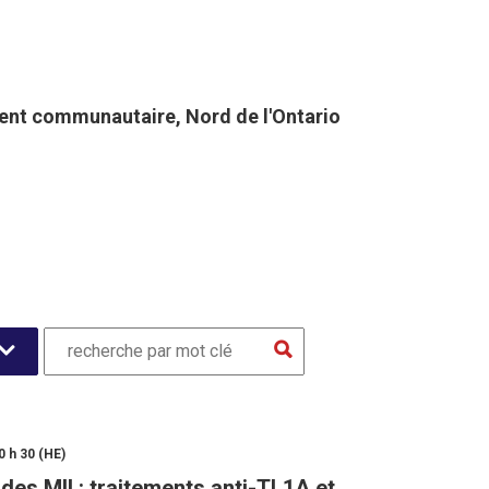
nt communautaire, Nord de l'Ontario
0 h 30 (HE)
des MII : traitements anti-TL1A et