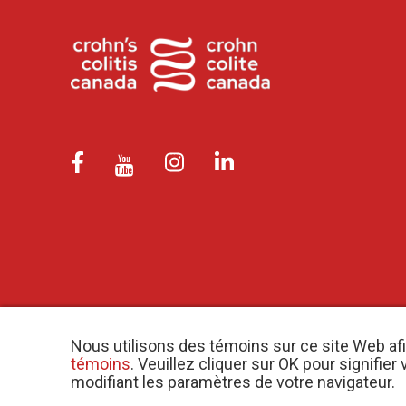
Nous utilisons des témoins sur ce site Web af
témoins
. Veuillez cliquer sur OK pour signifi
modifiant les paramètres de votre navigateur.
o
© 2026 Crohn et Colite Canada |
Politique de confidentialité
| N
d’e