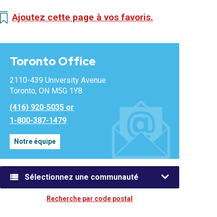
Ajoutez cette page à vos favoris.
Toronto Office
2110-439 University Avenue
Toronto, ON M5G 1Y8
(416) 920-5035 or
1-800-387-1479
Notre équipe
Sélectionnez une communauté
Recherche par code postal