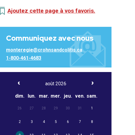
Ajoutez cette page à vos favoris.
Communiquez avec nous
monteregie@crohnsandcolitis.ca
1-800-461-4683
août 2026
dim.
lun.
mar.
mer.
jeu.
ven.
sam.
26
27
28
29
30
31
1
2
3
4
5
6
7
8