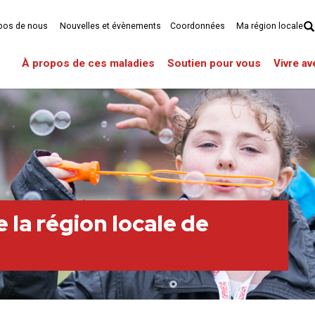
pos de nous
Nouvelles et évènements
Coordonnées
Ma région locale
À propos de ces maladies
Soutien pour vous
Vivre a
 la région locale de