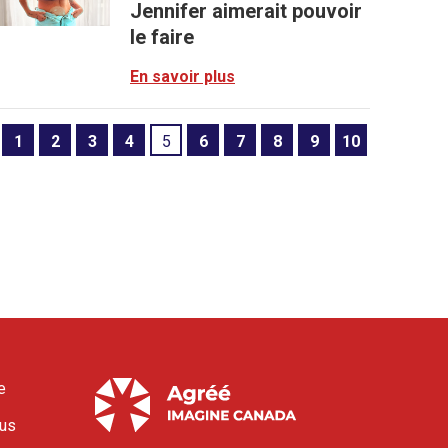
Jennifer aimerait pouvoir
le faire
En savoir plus
1
2
3
4
5
6
7
8
9
10
e
ous