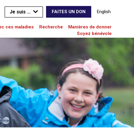
Je suis ...
English
FAITES UN DON
vec ces maladies
Recherche
Manières de donner
Soyez bénévole