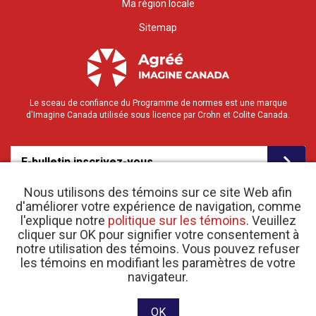
Ma région locale
Sitemap
Le sceau de confiance du Programme de normes est une marque
d'Imagine Canada utilisée sous licence par Crohn et Colite Canada.
E-bulletin inscrivez-vous
Nous utilisons des témoins sur ce site Web afin
d'améliorer votre expérience de navigation, comme
l'explique notre
politique sur les témoins
. Veuillez
cliquer sur OK pour signifier votre consentement à
notre utilisation des témoins. Vous pouvez refuser
les témoins en modifiant les paramètres de votre
o
© 2026 Crohn et Colite Canada |
navigateur.
Politique de confidentialité
| N
d’enregistrement
d’organisme de bienfaisance 11883 1486 RR 0001
Site web conçu et développé par raisin Software.
OK