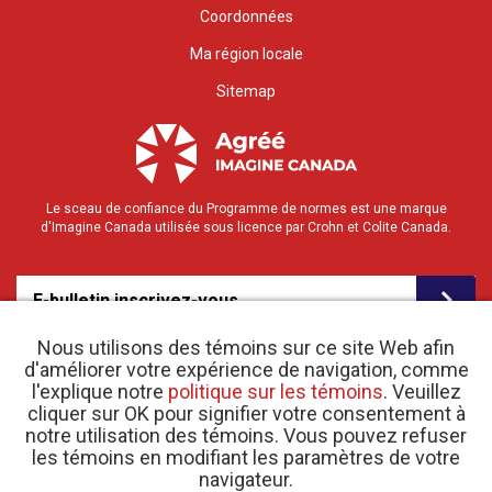
Coordonnées
Ma région locale
Sitemap
Le sceau de confiance du Programme de normes est une marque
d'Imagine Canada utilisée sous licence par Crohn et Colite Canada.
E-bulletin inscrivez-vous
Nous utilisons des témoins sur ce site Web afin
d'améliorer votre expérience de navigation, comme
l'explique notre
politique sur les témoins
. Veuillez
cliquer sur OK pour signifier votre consentement à
notre utilisation des témoins. Vous pouvez refuser
les témoins en modifiant les paramètres de votre
o
© 2026 Crohn et Colite Canada |
navigateur.
Politique de confidentialité
| N
d’enregistrement
d’organisme de bienfaisance 11883 1486 RR 0001