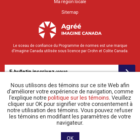
Ma région locale
Sitemap
Le sceau de confiance du Programme de normes est une marque
d'Imagine Canada utilisée sous licence par Crohn et Colite Canada.
E-bulletin inscrivez-vous
Nous utilisons des témoins sur ce site Web afin
d'améliorer votre expérience de navigation, comme
l'explique notre
politique sur les témoins
. Veuillez
cliquer sur OK pour signifier votre consentement à
notre utilisation des témoins. Vous pouvez refuser
les témoins en modifiant les paramètres de votre
o
© 2026 Crohn et Colite Canada |
navigateur.
Politique de confidentialité
| N
d’enregistrement
d’organisme de bienfaisance 11883 1486 RR 0001
Site web conçu et développé par raisin Software.
OK