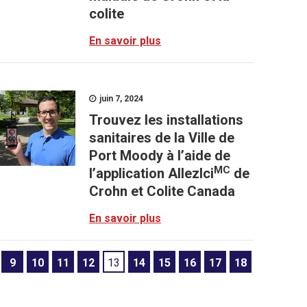
colite
En savoir plus
juin 7, 2024
Trouvez les installations
sanitaires de la Ville de
Port Moody à l’aide de
MC
l’application AllezIci
de
Crohn et Colite Canada
En savoir plus
9
10
11
12
13
14
15
16
17
18