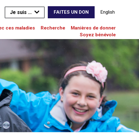
Je suis ...
English
FAITES UN DON
vec ces maladies
Recherche
Manières de donner
Soyez bénévole