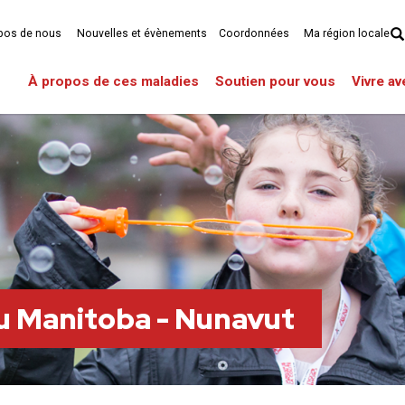
pos de nous
Nouvelles et évènements
Coordonnées
Ma région locale
À propos de ces maladies
Soutien pour vous
Vivre a
du Manitoba - Nunavut