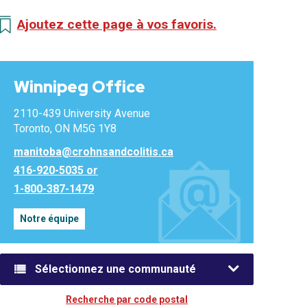
Ajoutez cette page à vos favoris.
Winnipeg Office
2110-439 University Avenue
Toronto, ON M5G 1Y8
manitoba@crohnsandcolitis.ca
416-920-5035 or
1-800-387-1479
Notre équipe
Sélectionnez une communauté
Recherche par code postal