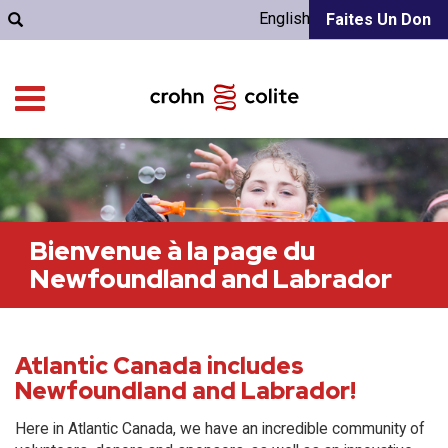
English
Faites Un Don
Bienvenue à la page du
Newfoundland and Labrador
Atlantic Canada includes
Newfoundland and Labrador!
Here in Atlantic Canada, we have an incredible community of