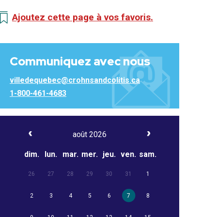
Ajoutez cette page à vos favoris.
Communiquez avec nous
villedequebec@crohnsandcolitis.ca
1-800-461-4683
août 2026
dim.
lun.
mar.
mer.
jeu.
ven.
sam.
26
27
28
29
30
31
1
2
3
4
5
6
7
8