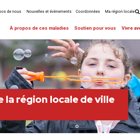
pos de nous
Nouvelles et évènements
Coordonnées
Ma région locale
À propos de ces maladies
Soutien pour vous
Vivre a
la région locale de ville