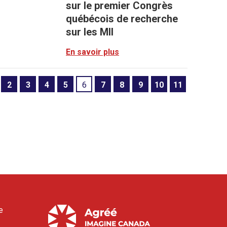
sur le premier Congrès
québécois de recherche
sur les MII
En savoir plus
2
3
4
5
6
7
8
9
10
11
e