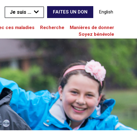
Je suis ...
English
FAITES UN DON
vec ces maladies
Recherche
Manières de donner
Soyez bénévole