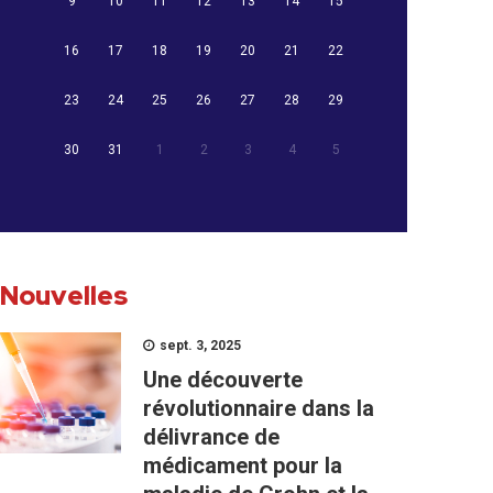
9
10
11
12
13
14
15
16
17
18
19
20
21
22
23
24
25
26
27
28
29
30
31
1
2
3
4
5
Nouvelles
sept. 3, 2025
Une découverte
révolutionnaire dans la
délivrance de
médicament pour la