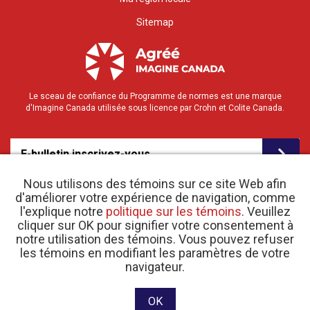
Sitemap
Le sceau de confiance du Programme de normes est une marque
d'Imagine Canada utilisée sous licence par Crohn et Colite Canada.
E-bulletin inscrivez-vous
Nous utilisons des témoins sur ce site Web afin
d'améliorer votre expérience de navigation, comme
l'explique notre
politique sur les témoins
. Veuillez
cliquer sur OK pour signifier votre consentement à
notre utilisation des témoins. Vous pouvez refuser
les témoins en modifiant les paramètres de votre
o
© 2026 Crohn et Colite Canada |
navigateur.
Politique de confidentialité
| N
d’enregistrement
d’organisme de bienfaisance 11883 1486 RR 0001
Site web conçu et développé par raisin Software.
OK