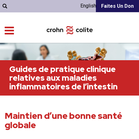
English
Faites Un Don
Guides de pratique clinique
relatives aux maladies
inflammatoires de l’intestin
Maintien d’une bonne santé
globale