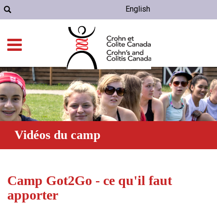
English
Vidéos du camp
Camp Got2Go - ce qu'il faut
apporter