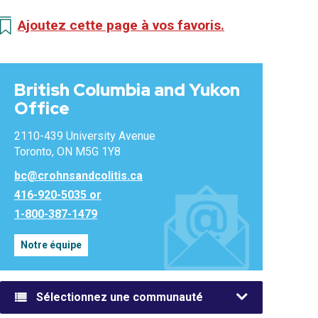
Ajoutez cette page à vos favoris.
British Columbia and Yukon
Office
2110-439 University Avenue
Toronto, ON M5G 1Y8
bc@crohnsandcolitis.ca
416-920-5035 or
1-800-387-1479
Notre équipe
Sélectionnez une communauté