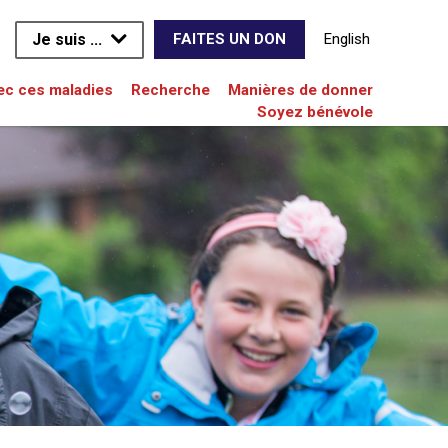
Je suis ...
English
FAITES UN DON
vec ces maladies
Recherche
Manières de donner
Soyez bénévole