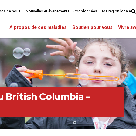
pos de nous
Nouvelles et évènements
Coordonnées
Ma région locale
À propos de ces maladies
Soutien pour vous
Vivre a
u British Columbia -