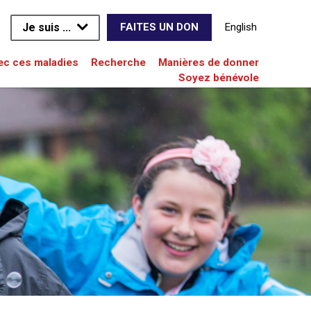
Je suis ...
English
FAITES UN DON
vec ces maladies
Recherche
Manières de donner
Soyez bénévole