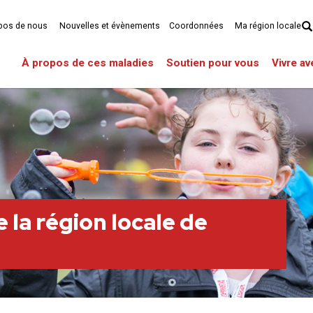
pos de nous
Nouvelles et évènements
Coordonnées
Ma région locale
À propos de ces maladies
Soutien pour vous
Vivre a
 la région locale de