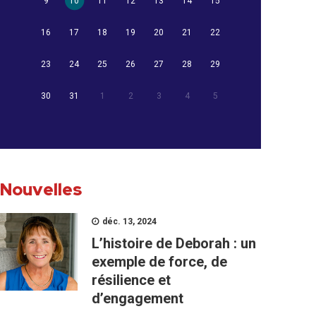
9
10
11
12
13
14
15
16
17
18
19
20
21
22
23
24
25
26
27
28
29
30
31
1
2
3
4
5
Nouvelles
déc. 13, 2024
L’histoire de Deborah : un
exemple de force, de
résilience et
d’engagement