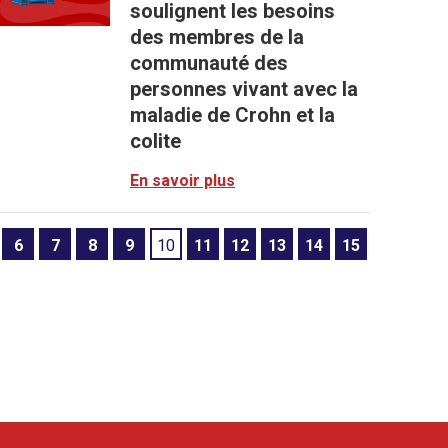
soulignent les besoins
des membres de la
communauté des
personnes vivant avec la
maladie de Crohn et la
colite
En savoir plus
6
7
8
9
10
11
12
13
14
15