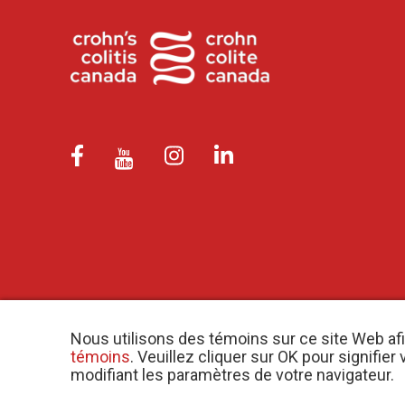
Nous utilisons des témoins sur ce site Web af
témoins
. Veuillez cliquer sur OK pour signifi
modifiant les paramètres de votre navigateur.
o
© 2026 Crohn et Colite Canada |
Politique de confidentialité
| N
d’e