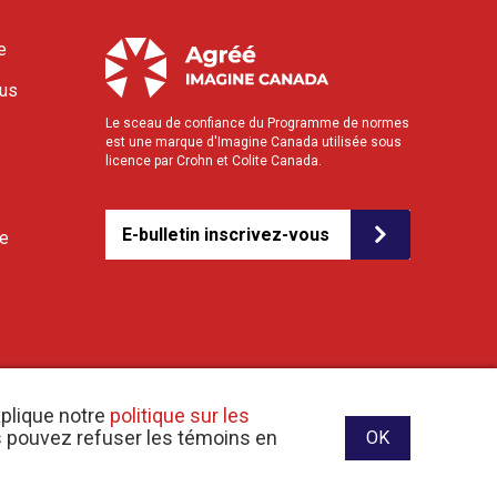
e
ous
Le sceau de confiance du Programme de normes
est une marque d'Imagine Canada utilisée sous
licence par Crohn et Colite Canada.
E-bulletin inscrivez-vous
le
xplique notre
politique sur les
us pouvez refuser les témoins en
OK
ite web conçu et développé par raisin Software.