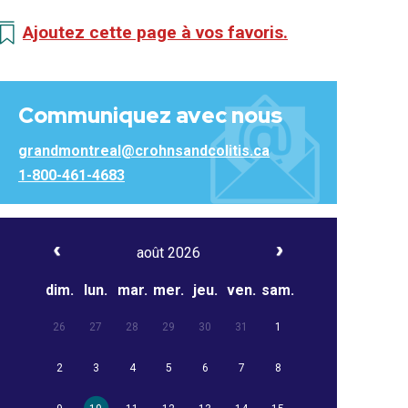
Ajoutez cette page à vos favoris.
Communiquez avec nous
grandmontreal@crohnsandcolitis.ca
1-800-461-4683
août 2026
dim.
lun.
mar.
mer.
jeu.
ven.
sam.
26
27
28
29
30
31
1
2
3
4
5
6
7
8