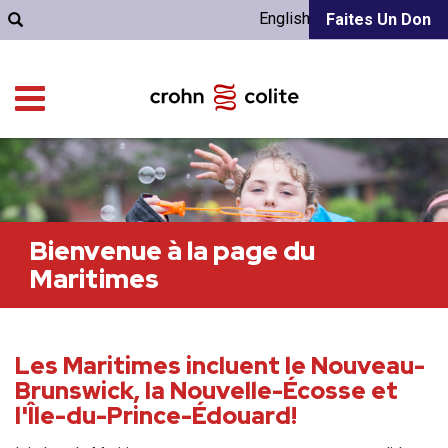
English
Faites Un Don
Bienvenue à la page du
Maritimes
Les Maritimes incluent le Nouveau-
Brunswick, la Nouvelle-Écosse et
l'Île-du-Prince-Édouard!