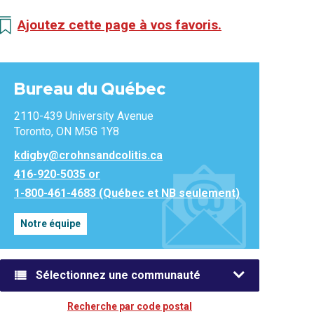
Ajoutez cette page à vos favoris.
Bureau du Québec
2110-439 University Avenue
Toronto, ON M5G 1Y8
kdigby@crohnsandcolitis.ca
416-920-5035 or
1-800-461-4683 (Québec et NB seulement)
Notre équipe
Sélectionnez une communauté
Recherche par code postal