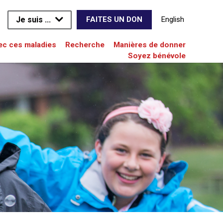
Je suis ...
English
FAITES UN DON
vec ces maladies
Recherche
Manières de donner
Soyez bénévole