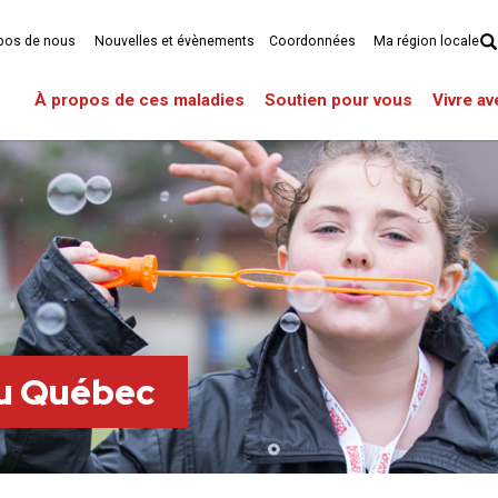
pos de nous
Nouvelles et évènements
Coordonnées
Ma région locale
À propos de ces maladies
Soutien pour vous
Vivre a
du Québec