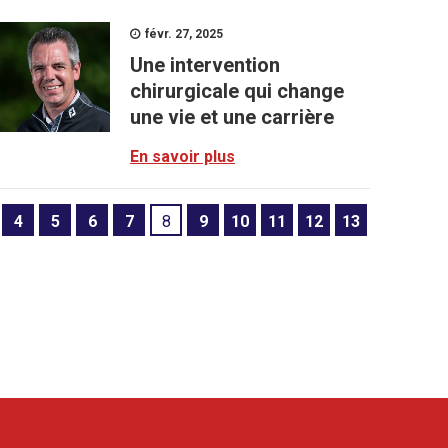
févr. 27, 2025
Une intervention
chirurgicale qui change
une vie et une carrière
En savoir plus
4
5
6
7
8
9
10
11
12
13