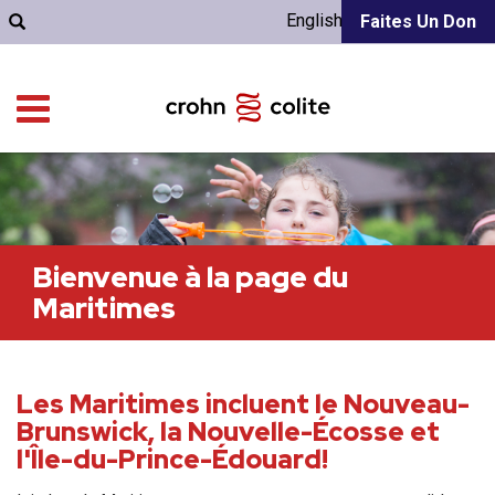
English
Faites Un Don
Bienvenue à la page du
Maritimes
Les Maritimes incluent le Nouveau-
Brunswick, la Nouvelle-Écosse et
l'Île-du-Prince-Édouard!