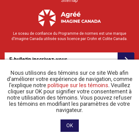
Sitemap
Le sceau de confiance du Programme de normes est une marque
d'Imagine Canada utilisée sous licence par Crohn et Colite Canada.
E-bulletin inscrivez-vous
Nous utilisons des témoins sur ce site Web afin
d'améliorer votre expérience de navigation, comme
l'explique notre
politique sur les témoins
. Veuillez
cliquer sur OK pour signifier votre consentement à
notre utilisation des témoins. Vous pouvez refuser
les témoins en modifiant les paramètres de votre
o
© 2026 Crohn et Colite Canada |
Politique de confidentialité
| N
d’enregistrement
navigateur.
d’organisme de bienfaisance 11883 1486 RR 0001
Site web conçu et développé par raisin Software.
OK