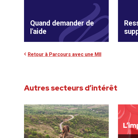
Quand demander de
Res
l'aide
sup
Retour à Parcours avec une MII
Autres secteurs d’intérêt