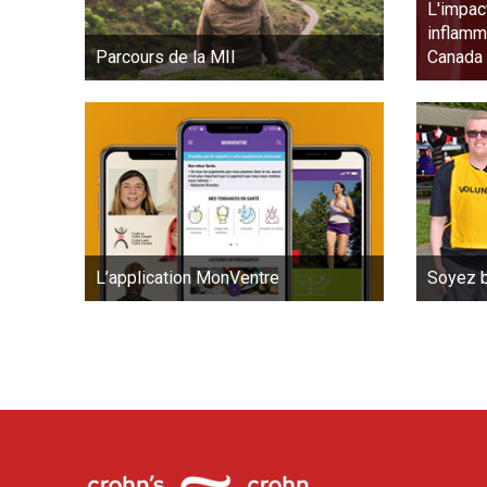
L'impac
inflamma
Canada
Parcours de la MII
L’application MonVentre
Soyez b