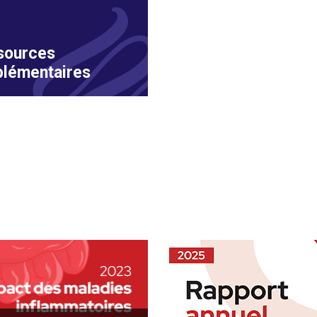
sources
plémentaires